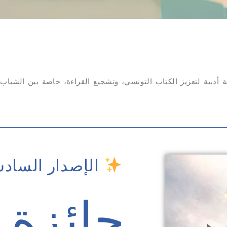
بن عياد « FABA » كل عام مسابقة أدبية لتعزيز الكتاب التونسي، وتشجيع القراءة، خاصة 
الإصدار السادس 6
جائزة