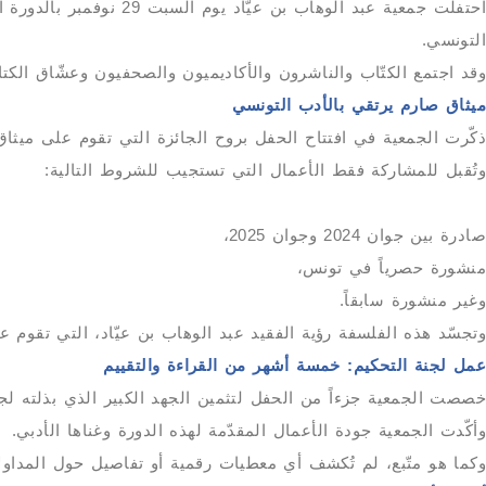
احتفلت جمعية عبد الوهاب
التونسي.
وقد اجتمع الكتّاب والناشرون والأكاديميون والصحفيون وعشّاق الكتاب
ميثاق صارم يرتقي بالأدب التونسي
ذكّرت الجمعية في افتتاح الحفل بروح الجائزة التي تقوم على ميثاق
وتُقبل للمشاركة فقط الأعمال التي تستجيب للشروط التالية:
صادرة بين جوان 2024 وجوان 2025،
منشورة حصرياً في تونس،
وغير منشورة سابقاً.
وتجسّد هذه الفلسفة رؤية الفقيد عبد الوهاب بن عيّاد، التي تقوم ع
عمل لجنة التحكيم: خمسة أشهر من القراءة والتقييم
خصصت الجمعية جزءاً من الحفل لتثمين الجهد الكبير الذي بذلته لج
وأكّدت الجمعية جودة الأعمال المقدّمة لهذه الدورة وغناها الأدبي.
وكما هو متّبع، لم تُكشف أي معطيات رقمية أو تفاصيل حول المداول