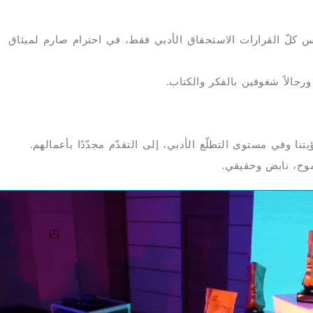
س كلّ القرارات الاستحقاق الأدبي فقط، في احترام صارم لميثاق
رجالاً شغوفين بالفكر والكتاب.
 وفي مستوى التطلّع الأدبي، إلى التقدّم مجدّدًا بأعمالهم.
موح، نابض وحقيقي.