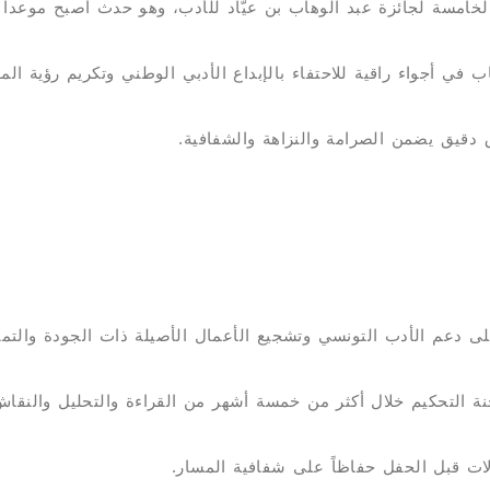
 بن عيّاد يوم السبت 29 نوفمبر بالدورة الخامسة لجائزة عبد الوهاب بن عيّاد للأدب، وهو حدث أص
 في أجواء راقية للاحتفاء بالإبداع الأدبي الوطني وتكريم رؤية الم
 دقيق يضمن الصرامة والنزاهة والشفافية.
لى دعم الأدب التونسي وتشجيع الأعمال الأصيلة ذات الجودة والتميّز
نة التحكيم خلال أكثر من خمسة أشهر من القراءة والتحليل والنقاش
ات قبل الحفل حفاظاً على شفافية المسار.