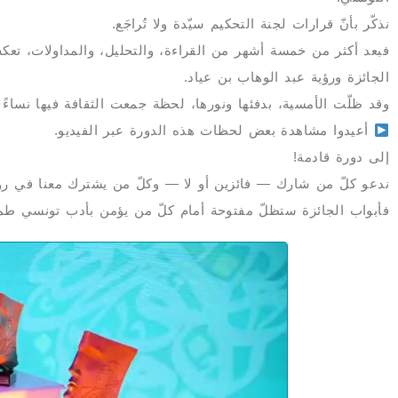
نذكّر بأنّ قرارات لجنة التحكيم سيّدة ولا تُراجَع.
فبعد أكثر من خمسة أشهر من القراءة، والتحليل، والمداولات، تعك
الجائزة ورؤية عبد الوهاب بن عياد.
وقد ظلّت الأمسية، بدفئها ونورها، لحظة جمعت الثقافة فيها نساءً و
أعيدوا مشاهدة بعض لحظات هذه الدورة عبر الفيديو.
إلى دورة قادمة!
ندعو كلّ من شارك — فائزين أو لا — وكلّ من يشترك معنا في رؤيتنا
فأبواب الجائزة ستظلّ مفتوحة أمام كلّ من يؤمن بأدب تونسي ط