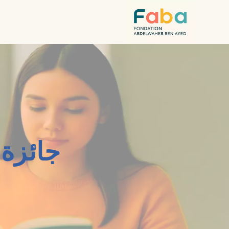
خطي
لى
لمحتوى
جائزة 