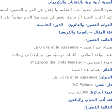
أمسية أدبية ثرية بالإعلانات والتكريمات
شهد الحفل تقديم لجنة التحكيم والإعلان عن القوائم القصيرة لسنة 2025، إضافة إلى فقرة موسيقية وتحـيّة أدبيّة من الفائزة بجائزة الشعر لسنة 2024
كما أعلنت اللجنة أنّ جائزة الشعر لن تُسند هذا العام حفاظاً على ال
القوائم القصيرة والفائزون – الدورة الخامسة
فئة المقال – بالعربية والفرنسية
القائمة القصيرة:
هشام عبد الصمد – La Gloire et la puissance
عبد الواحد المكني – كلمات تونسيّة من البايليك إلى وسلات
جمعة السوسي – Imaginons des profs heureux
الفائز:
هشام عبد الصمد
العنوان:
La Gloire et la puissance
دار النشر:
AC Editions
قيمة الجائزة:
20.000 د.ت
فئة أدب الشباب واليافعين
القائمة القصيرة: