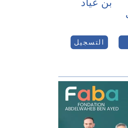
بن عياد
التسجيل